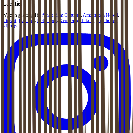
Locaties
Wij zijn gevestigd in
Amsterdam Centrum
,
Amsterdam Noord
,
Utrecht
,
Haarlem
,
Rotterdam
,
Den Haag
,
Tilburg
,
Eindhoven
,
Nijmegen
.