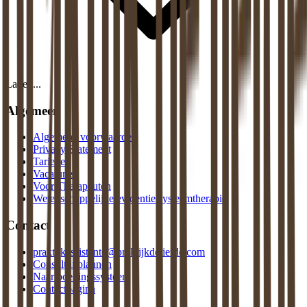
Laden...
Algemeen
Algemene voorwaarden
Privacy Statement
Tarieven
Vacatures
Voor Therapeuten
Wetenschappelijke evidentie systeemtherapie
Contact
praktijkassistente@praktijkdeliefde.com
Consult inplannen
Naar boekingssysteem
Contactpagina