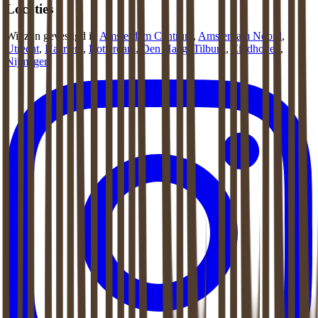
Locaties
Wij zijn gevestigd in
Amsterdam Centrum
,
Amsterdam Noord
,
Utrecht
,
Haarlem
,
Rotterdam
,
Den Haag
,
Tilburg
,
Eindhoven
,
Nijmegen
.