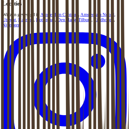
Locaties
Wij zijn gevestigd in
Amsterdam Centrum
,
Amsterdam Noord
,
Utrecht
,
Haarlem
,
Rotterdam
,
Den Haag
,
Tilburg
,
Eindhoven
,
Nijmegen
.