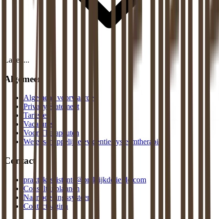
Laden...
Algemeen
Algemene voorwaarden
Privacy Statement
Tarieven
Vacatures
Voor Therapeuten
Wetenschappelijke evidentie systeemtherapie
Contact
praktijkassistente@praktijkdeliefde.com
Consult inplannen
Naar boekingssysteem
Contactpagina