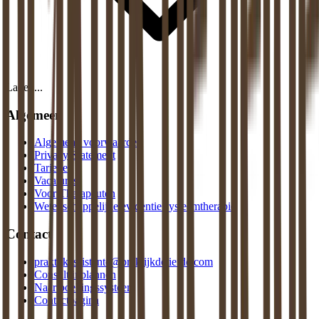
Laden...
Algemeen
Algemene voorwaarden
Privacy Statement
Tarieven
Vacatures
Voor Therapeuten
Wetenschappelijke evidentie systeemtherapie
Contact
praktijkassistente@praktijkdeliefde.com
Consult inplannen
Naar boekingssysteem
Contactpagina