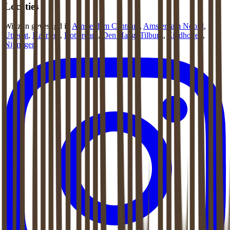
Locaties
Wij zijn gevestigd in
Amsterdam Centrum
,
Amsterdam Noord
,
Utrecht
,
Haarlem
,
Rotterdam
,
Den Haag
,
Tilburg
,
Eindhoven
,
Nijmegen
.