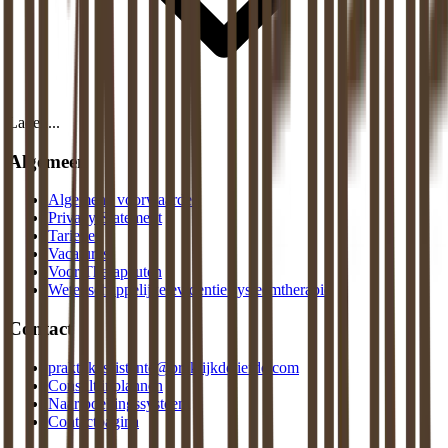
Laden...
Algemeen
Algemene voorwaarden
Privacy Statement
Tarieven
Vacatures
Voor Therapeuten
Wetenschappelijke evidentie systeemtherapie
Contact
praktijkassistente@praktijkdeliefde.com
Consult inplannen
Naar boekingssysteem
Contactpagina