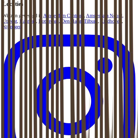
Locaties
Wij zijn gevestigd in
Amsterdam Centrum
,
Amsterdam Noord
,
Utrecht
,
Haarlem
,
Rotterdam
,
Den Haag
,
Tilburg
,
Eindhoven
,
Nijmegen
.