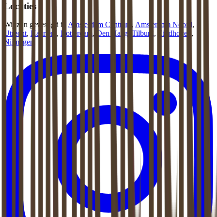
Locaties
Wij zijn gevestigd in
Amsterdam Centrum
,
Amsterdam Noord
,
Utrecht
,
Haarlem
,
Rotterdam
,
Den Haag
,
Tilburg
,
Eindhoven
,
Nijmegen
.