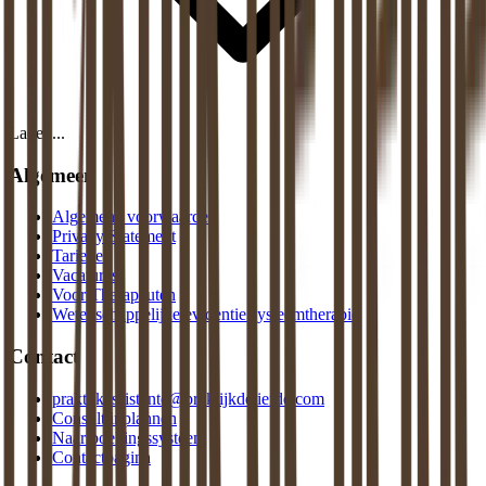
Laden...
Algemeen
Algemene voorwaarden
Privacy Statement
Tarieven
Vacatures
Voor Therapeuten
Wetenschappelijke evidentie systeemtherapie
Contact
praktijkassistente@praktijkdeliefde.com
Consult inplannen
Naar boekingssysteem
Contactpagina