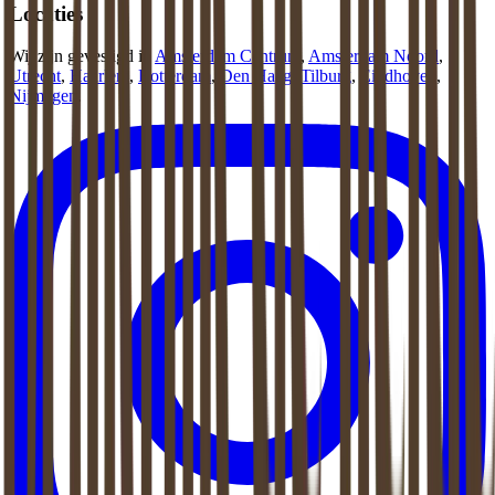
Locaties
Wij zijn gevestigd in
Amsterdam Centrum
,
Amsterdam Noord
,
Utrecht
,
Haarlem
,
Rotterdam
,
Den Haag
,
Tilburg
,
Eindhoven
,
Nijmegen
.