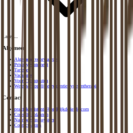
Laden...
Algemeen
Algemene voorwaarden
Privacy Statement
Tarieven
Vacatures
Voor Therapeuten
Wetenschappelijke evidentie systeemtherapie
Contact
praktijkassistente@praktijkdeliefde.com
Consult inplannen
Naar boekingssysteem
Contactpagina