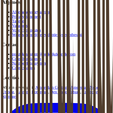
Algemeen
Algemene voorwaarden
Privacy Statement
Tarieven
Vacatures
Voor Therapeuten
Wetenschappelijke evidentie systeemtherapie
Contact
praktijkassistente@praktijkdeliefde.com
Consult inplannen
Naar boekingssysteem
Contactpagina
Locaties
Wij zijn gevestigd in
Amsterdam Centrum
,
Amsterdam Noord
,
Utrecht
,
Haarlem
,
Rotterdam
,
Den Haag
,
Tilburg
,
Eindhoven
,
Nijmegen
.