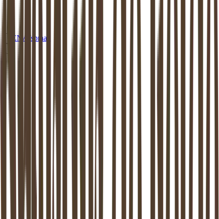
EN
Afspraak
MEDIATION
AMERSFOORT
Mediation in
Amersfoort
: beschikbaar
aan huis of op een van onze locaties
Dankzij de mediator van
Amersfoort
weer verder kunnen. Mediation
ondersteunt het proces van zo goed mogelijk uit elkaar gaan. Dit is
bewezen: zowel de kinderen als de (ex-) partners komen hier beter
uit.
Maak vrijblijvend kennis
Stel een vraag