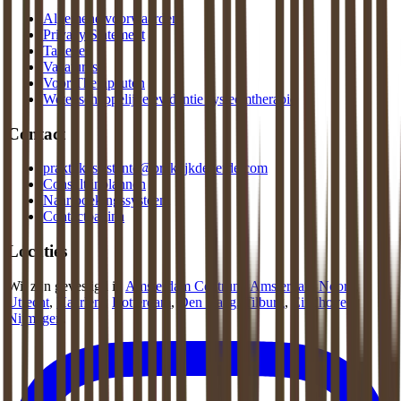
Algemene voorwaarden
Privacy Statement
Tarieven
Vacatures
Voor Therapeuten
Wetenschappelijke evidentie systeemtherapie
Contact
praktijkassistente@praktijkdeliefde.com
Consult inplannen
Naar boekingssysteem
Contactpagina
Locaties
Wij zijn gevestigd in
Amsterdam Centrum
,
Amsterdam Noord
,
Utrecht
,
Haarlem
,
Rotterdam
,
Den Haag
,
Tilburg
,
Eindhoven
,
Nijmegen
.