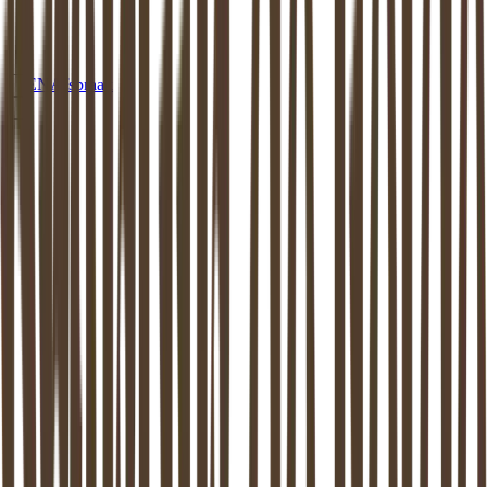
EN
Afspraak
MEDIATION
ASSEN
Mediation in
Assen
: beschikbaar aan huis
of op een van onze locaties
Dankzij de mediator van
Assen
weer verder kunnen. Mediation
ondersteunt het proces van zo goed mogelijk uit elkaar gaan. Dit is
bewezen: zowel de kinderen als de (ex-) partners komen hier beter
uit.
Maak vrijblijvend kennis
Stel een vraag