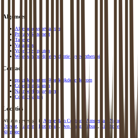
Algemeen
Algemene voorwaarden
Privacy Statement
Tarieven
Vacatures
Voor Therapeuten
Wetenschappelijke evidentie systeemtherapie
Contact
praktijkassistente@praktijkdeliefde.com
Consult inplannen
Naar boekingssysteem
Contactpagina
Locaties
Wij zijn gevestigd in
Amsterdam Centrum
,
Amsterdam Noord
,
Utrecht
,
Haarlem
,
Rotterdam
,
Den Haag
,
Tilburg
,
Eindhoven
,
Nijmegen
.