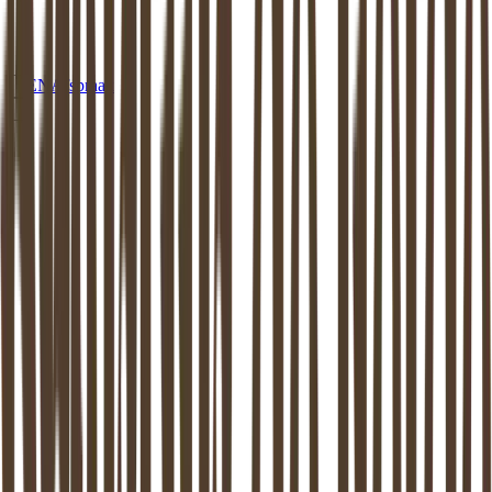
EN
Afspraak
MEDIATION
DE OOSTERMOLEN
Mediation in
De Oostermolen
:
beschikbaar aan huis of op een van onze
locaties
Dankzij de mediator van
De Oostermolen
weer verder kunnen.
Mediation ondersteunt het proces van zo goed mogelijk uit elkaar
gaan. Dit is bewezen: zowel de kinderen als de (ex-) partners komen
hier beter uit.
Maak vrijblijvend kennis
Stel een vraag