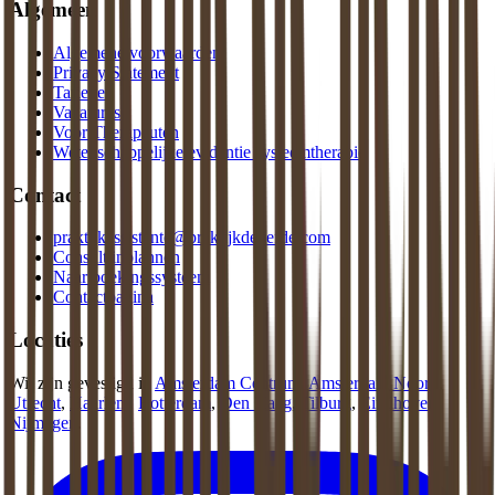
Algemeen
Algemene voorwaarden
Privacy Statement
Tarieven
Vacatures
Voor Therapeuten
Wetenschappelijke evidentie systeemtherapie
Contact
praktijkassistente@praktijkdeliefde.com
Consult inplannen
Naar boekingssysteem
Contactpagina
Locaties
Wij zijn gevestigd in
Amsterdam Centrum
,
Amsterdam Noord
,
Utrecht
,
Haarlem
,
Rotterdam
,
Den Haag
,
Tilburg
,
Eindhoven
,
Nijmegen
.