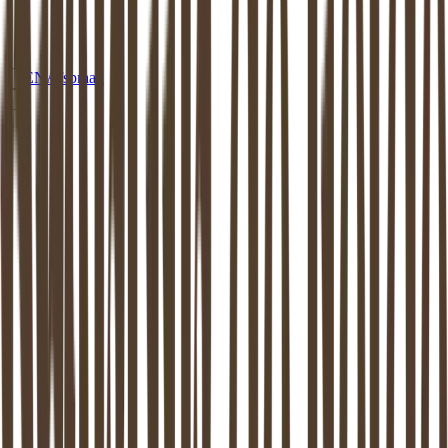
EN
Afspraak
MEDIATION
DRIMMELEN
Mediation in
Drimmelen
: beschikbaar
aan huis of op een van onze locaties
Dankzij de mediator van
Drimmelen
weer verder kunnen. Mediation
ondersteunt het proces van zo goed mogelijk uit elkaar gaan. Dit is
bewezen: zowel de kinderen als de (ex-) partners komen hier beter
uit.
Maak vrijblijvend kennis
Stel een vraag