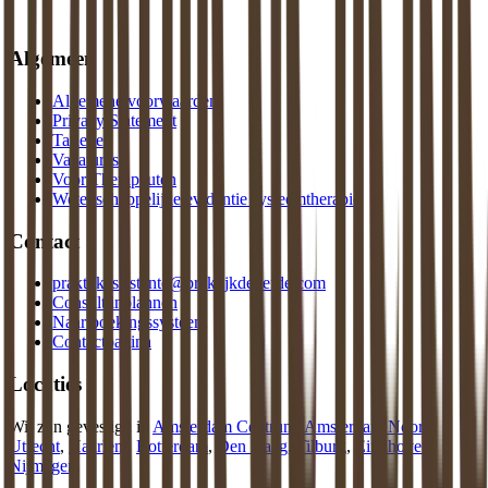
Algemeen
Algemene voorwaarden
Privacy Statement
Tarieven
Vacatures
Voor Therapeuten
Wetenschappelijke evidentie systeemtherapie
Contact
praktijkassistente@praktijkdeliefde.com
Consult inplannen
Naar boekingssysteem
Contactpagina
Locaties
Wij zijn gevestigd in
Amsterdam Centrum
,
Amsterdam Noord
,
Utrecht
,
Haarlem
,
Rotterdam
,
Den Haag
,
Tilburg
,
Eindhoven
,
Nijmegen
.