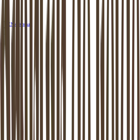
EN
Afspraak
MEDIATION
HEERHUGOWAARD
Mediation in
Heerhugowaard
:
beschikbaar aan huis of op een van onze
locaties
Dankzij de mediator van
Heerhugowaard
weer verder kunnen.
Mediation ondersteunt het proces van zo goed mogelijk uit elkaar
gaan. Dit is bewezen: zowel de kinderen als de (ex-) partners komen
hier beter uit.
Maak vrijblijvend kennis
Stel een vraag