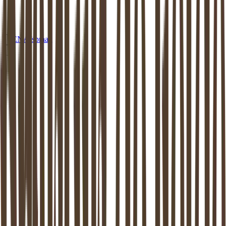
EN
Afspraak
MEDIATION
KAAG EN BRAASSEM
Mediation in
Kaag en Braassem
:
beschikbaar aan huis of op een van onze
locaties
Dankzij de mediator van
Kaag en Braassem
weer verder kunnen.
Mediation ondersteunt het proces van zo goed mogelijk uit elkaar
gaan. Dit is bewezen: zowel de kinderen als de (ex-) partners komen
hier beter uit.
Maak vrijblijvend kennis
Stel een vraag