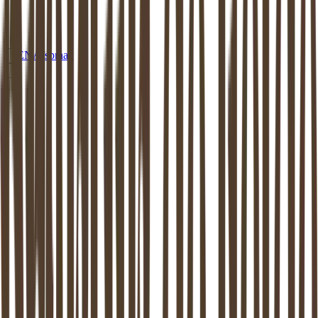
EN
Afspraak
MEDIATION
KATWIJK
Mediation in
Katwijk
: beschikbaar aan
huis of op een van onze locaties
Dankzij de mediator van
Katwijk
weer verder kunnen. Mediation
ondersteunt het proces van zo goed mogelijk uit elkaar gaan. Dit is
bewezen: zowel de kinderen als de (ex-) partners komen hier beter
uit.
Maak vrijblijvend kennis
Stel een vraag