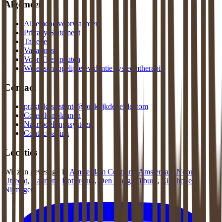
Algemeen
Algemene voorwaarden
Privacy Statement
Tarieven
Vacatures
Voor Therapeuten
Wetenschappelijke evidentie systeemtherapie
Contact
praktijkassistente@praktijkdeliefde.com
Consult inplannen
Naar boekingssysteem
Contactpagina
Locaties
Wij zijn gevestigd in
Amsterdam Centrum
,
Amsterdam Noord
,
Utrecht
,
Haarlem
,
Rotterdam
,
Den Haag
,
Tilburg
,
Eindhoven
,
Nijmegen
.