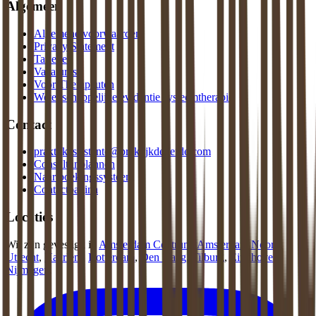
Algemeen
Algemene voorwaarden
Privacy Statement
Tarieven
Vacatures
Voor Therapeuten
Wetenschappelijke evidentie systeemtherapie
Contact
praktijkassistente@praktijkdeliefde.com
Consult inplannen
Naar boekingssysteem
Contactpagina
Locaties
Wij zijn gevestigd in
Amsterdam Centrum
,
Amsterdam Noord
,
Utrecht
,
Haarlem
,
Rotterdam
,
Den Haag
,
Tilburg
,
Eindhoven
,
Nijmegen
.