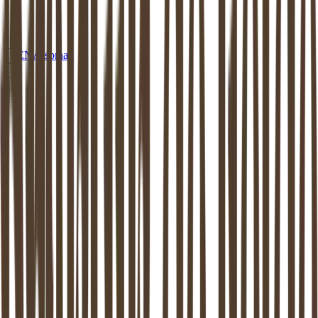
EN
Afspraak
MEDIATION
LELYSTAD
Mediation in
Lelystad
: beschikbaar aan
huis of op een van onze locaties
Dankzij de mediator van
Lelystad
weer verder kunnen. Mediation
ondersteunt het proces van zo goed mogelijk uit elkaar gaan. Dit is
bewezen: zowel de kinderen als de (ex-) partners komen hier beter
uit.
Maak vrijblijvend kennis
Stel een vraag