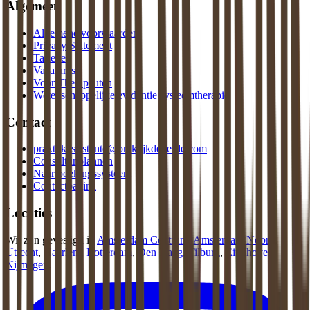
Algemeen
Algemene voorwaarden
Privacy Statement
Tarieven
Vacatures
Voor Therapeuten
Wetenschappelijke evidentie systeemtherapie
Contact
praktijkassistente@praktijkdeliefde.com
Consult inplannen
Naar boekingssysteem
Contactpagina
Locaties
Wij zijn gevestigd in
Amsterdam Centrum
,
Amsterdam Noord
,
Utrecht
,
Haarlem
,
Rotterdam
,
Den Haag
,
Tilburg
,
Eindhoven
,
Nijmegen
.