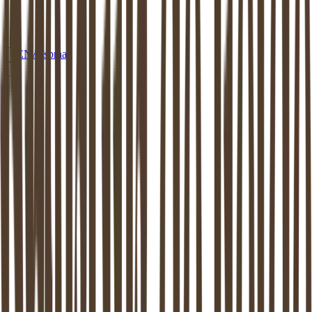
EN
Afspraak
MEDIATION
MACHAREN
Mediation in
Macharen
: beschikbaar aan
huis of op een van onze locaties
Dankzij de mediator van
Macharen
weer verder kunnen. Mediation
ondersteunt het proces van zo goed mogelijk uit elkaar gaan. Dit is
bewezen: zowel de kinderen als de (ex-) partners komen hier beter
uit.
Maak vrijblijvend kennis
Stel een vraag