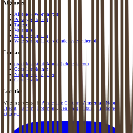
Algemeen
Algemene voorwaarden
Privacy Statement
Tarieven
Vacatures
Voor Therapeuten
Wetenschappelijke evidentie systeemtherapie
Contact
praktijkassistente@praktijkdeliefde.com
Consult inplannen
Naar boekingssysteem
Contactpagina
Locaties
Wij zijn gevestigd in
Amsterdam Centrum
,
Amsterdam Noord
,
Utrecht
,
Haarlem
,
Rotterdam
,
Den Haag
,
Tilburg
,
Eindhoven
,
Nijmegen
.