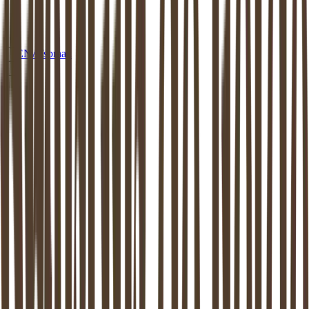
EN
Afspraak
MEDIATION
MEDEMBLIK
Mediation in
Medemblik
: beschikbaar
aan huis of op een van onze locaties
Dankzij de mediator van
Medemblik
weer verder kunnen.
Mediation ondersteunt het proces van zo goed mogelijk uit elkaar
gaan. Dit is bewezen: zowel de kinderen als de (ex-) partners komen
hier beter uit.
Maak vrijblijvend kennis
Stel een vraag