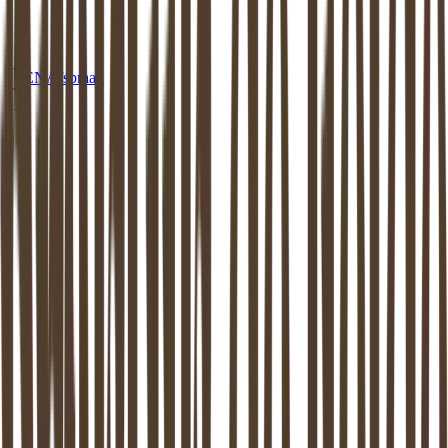
EN
Afspraak
MEDIATION
OUDE IJSSELSTREEK
Mediation in
Oude Ijsselstreek
:
beschikbaar aan huis of op een van onze
locaties
Dankzij de mediator van
Oude Ijsselstreek
weer verder kunnen.
Mediation ondersteunt het proces van zo goed mogelijk uit elkaar
gaan. Dit is bewezen: zowel de kinderen als de (ex-) partners komen
hier beter uit.
Maak vrijblijvend kennis
Stel een vraag