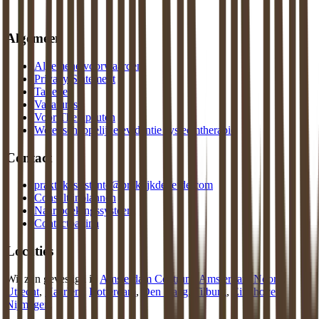
Algemeen
Algemene voorwaarden
Privacy Statement
Tarieven
Vacatures
Voor Therapeuten
Wetenschappelijke evidentie systeemtherapie
Contact
praktijkassistente@praktijkdeliefde.com
Consult inplannen
Naar boekingssysteem
Contactpagina
Locaties
Wij zijn gevestigd in
Amsterdam Centrum
,
Amsterdam Noord
,
Utrecht
,
Haarlem
,
Rotterdam
,
Den Haag
,
Tilburg
,
Eindhoven
,
Nijmegen
.