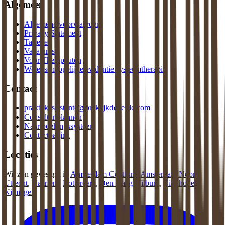
Algemeen
Algemene voorwaarden
Privacy Statement
Tarieven
Vacatures
Voor Therapeuten
Wetenschappelijke evidentie systeemtherapie
Contact
praktijkassistente@praktijkdeliefde.com
Consult inplannen
Naar boekingssysteem
Contactpagina
Locaties
Wij zijn gevestigd in
Amsterdam Centrum
,
Amsterdam Noord
,
Utrecht
,
Haarlem
,
Rotterdam
,
Den Haag
,
Tilburg
,
Eindhoven
,
Nijmegen
.