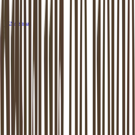
EN
Afspraak
MEDIATION
REIMERSWAAL
Mediation in
Reimerswaal
: beschikbaar
aan huis of op een van onze locaties
Dankzij de mediator van
Reimerswaal
weer verder kunnen.
Mediation ondersteunt het proces van zo goed mogelijk uit elkaar
gaan. Dit is bewezen: zowel de kinderen als de (ex-) partners komen
hier beter uit.
Maak vrijblijvend kennis
Stel een vraag