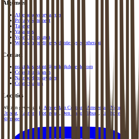
Algemeen
Algemene voorwaarden
Privacy Statement
Tarieven
Vacatures
Voor Therapeuten
Wetenschappelijke evidentie systeemtherapie
Contact
praktijkassistente@praktijkdeliefde.com
Consult inplannen
Naar boekingssysteem
Contactpagina
Locaties
Wij zijn gevestigd in
Amsterdam Centrum
,
Amsterdam Noord
,
Utrecht
,
Haarlem
,
Rotterdam
,
Den Haag
,
Tilburg
,
Eindhoven
,
Nijmegen
.