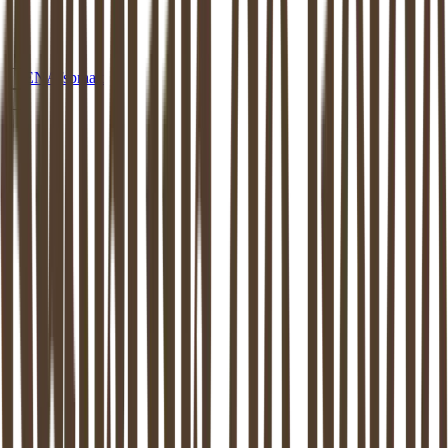
EN
Afspraak
MEDIATION
TERSCHELLING
Mediation in
Terschelling
: beschikbaar
aan huis of op een van onze locaties
Dankzij de mediator van
Terschelling
weer verder kunnen.
Mediation ondersteunt het proces van zo goed mogelijk uit elkaar
gaan. Dit is bewezen: zowel de kinderen als de (ex-) partners komen
hier beter uit.
Maak vrijblijvend kennis
Stel een vraag