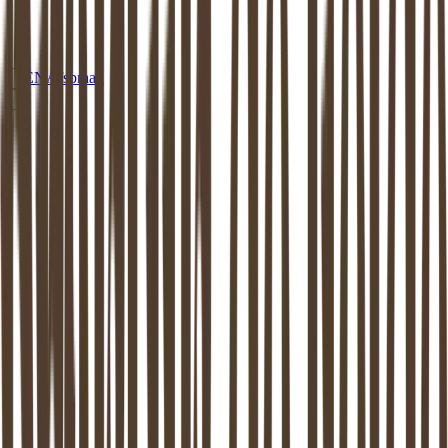
EN
Afspraak
MEDIATION
TEYLINGEN
Mediation in
Teylingen
: beschikbaar aan
huis of op een van onze locaties
Dankzij de mediator van
Teylingen
weer verder kunnen. Mediation
ondersteunt het proces van zo goed mogelijk uit elkaar gaan. Dit is
bewezen: zowel de kinderen als de (ex-) partners komen hier beter
uit.
Maak vrijblijvend kennis
Stel een vraag