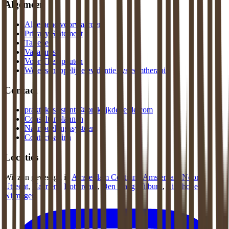
Algemeen
Algemene voorwaarden
Privacy Statement
Tarieven
Vacatures
Voor Therapeuten
Wetenschappelijke evidentie systeemtherapie
Contact
praktijkassistente@praktijkdeliefde.com
Consult inplannen
Naar boekingssysteem
Contactpagina
Locaties
Wij zijn gevestigd in
Amsterdam Centrum
,
Amsterdam Noord
,
Utrecht
,
Haarlem
,
Rotterdam
,
Den Haag
,
Tilburg
,
Eindhoven
,
Nijmegen
.