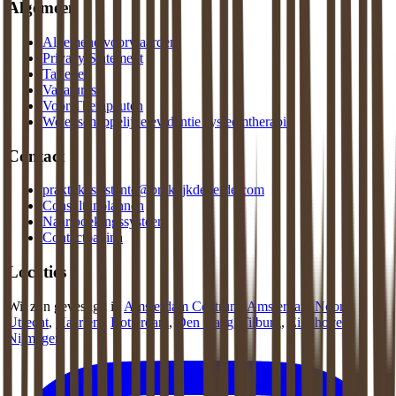
Algemeen
Algemene voorwaarden
Privacy Statement
Tarieven
Vacatures
Voor Therapeuten
Wetenschappelijke evidentie systeemtherapie
Contact
praktijkassistente@praktijkdeliefde.com
Consult inplannen
Naar boekingssysteem
Contactpagina
Locaties
Wij zijn gevestigd in
Amsterdam Centrum
,
Amsterdam Noord
,
Utrecht
,
Haarlem
,
Rotterdam
,
Den Haag
,
Tilburg
,
Eindhoven
,
Nijmegen
.