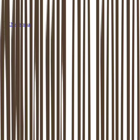
EN
Afspraak
MEDIATION
VEGHEL
Mediation in
Veghel
: beschikbaar aan
huis of op een van onze locaties
Dankzij de mediator van
Veghel
weer verder kunnen. Mediation
ondersteunt het proces van zo goed mogelijk uit elkaar gaan. Dit is
bewezen: zowel de kinderen als de (ex-) partners komen hier beter
uit.
Maak vrijblijvend kennis
Stel een vraag