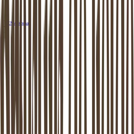
EN
Afspraak
MEDIATION
ZAANSTAD
Mediation in
Zaanstad
: beschikbaar aan
huis of op een van onze locaties
Dankzij de mediator van
Zaanstad
weer verder kunnen. Mediation
ondersteunt het proces van zo goed mogelijk uit elkaar gaan. Dit is
bewezen: zowel de kinderen als de (ex-) partners komen hier beter
uit.
Maak vrijblijvend kennis
Stel een vraag