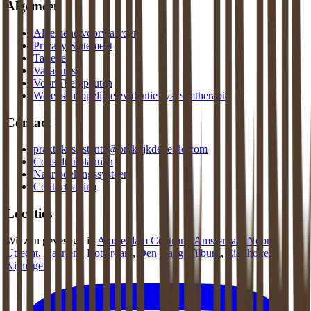
Algemeen
Algemene voorwaarden
Privacy Statement
Tarieven
Vacatures
Voor Therapeuten
Wetenschappelijke evidentie systeemtherapie
Contact
praktijkassistente@praktijkdeliefde.com
Consult inplannen
Naar boekingssysteem
Contactpagina
Locaties
Wij zijn gevestigd in
Amsterdam Centrum
,
Amsterdam Noord
,
Utrecht
,
Haarlem
,
Rotterdam
,
Den Haag
,
Tilburg
,
Eindhoven
,
Nijmegen
.