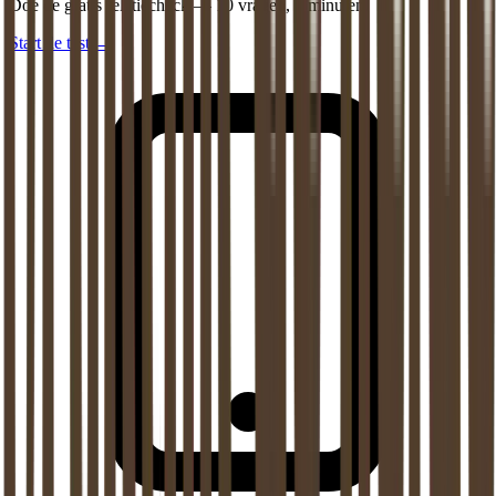
Doe de gratis relatiecheck — 10 vragen, 5 minuten.
Start de test
→