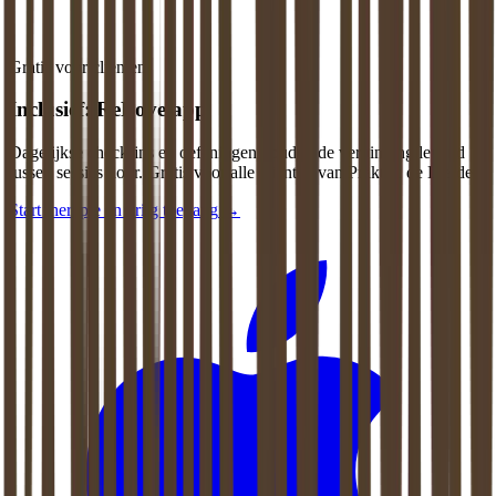
Gratis voor cliënten
Inclusief: ReLove app
Dagelijkse check-ins en oefeningen houden de verbinding levend
tussen sessies door. Gratis voor alle cliënten van Praktijk de Liefde.
Start therapie en krijg toegang
→