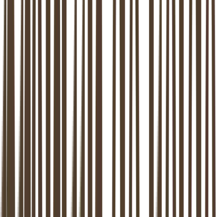
9
locaties in NL