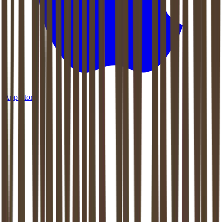
App Store
Is online relatietherapie net zo effectief als op locatie?
+