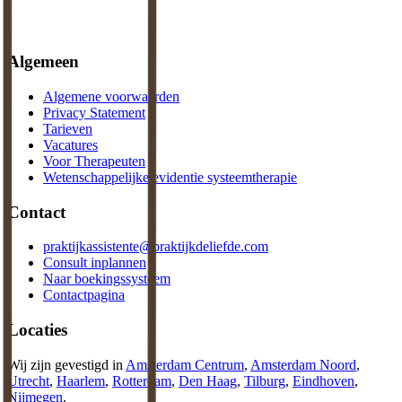
Algemeen
Algemene voorwaarden
Privacy Statement
Tarieven
Vacatures
Voor Therapeuten
Wetenschappelijke evidentie systeemtherapie
Contact
praktijkassistente@praktijkdeliefde.com
Consult inplannen
Naar boekingssysteem
Contactpagina
Locaties
Wij zijn gevestigd in
Amsterdam Centrum
,
Amsterdam Noord
,
Utrecht
,
Haarlem
,
Rotterdam
,
Den Haag
,
Tilburg
,
Eindhoven
,
Nijmegen
.