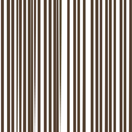
Communicatie:
Emotionele verbinding:
Wederzijds begrip:
Passie en intimiteit:
Behoeften en verlangens: