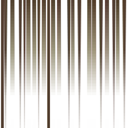
Hoe werkt een online relatietherapie sessie?
+
Wat heb ik nodig voor online relatietherapie?
+
Hoeveel sessies online relatietherapie heb ik nodig?
+
Kan ik online relatietherapie combineren met sessies
op locatie?
+