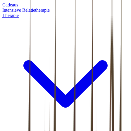
Cadeaus
Intensieve Relatietherapie
Therapie