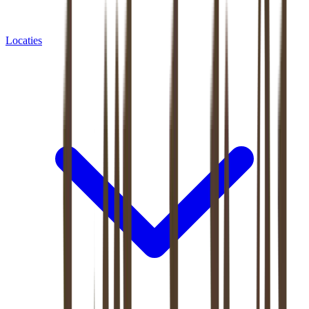
Locaties