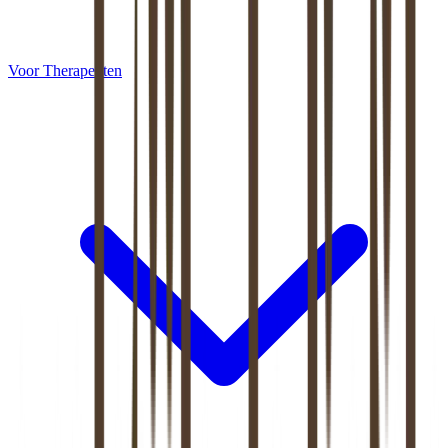
Voor Therapeuten