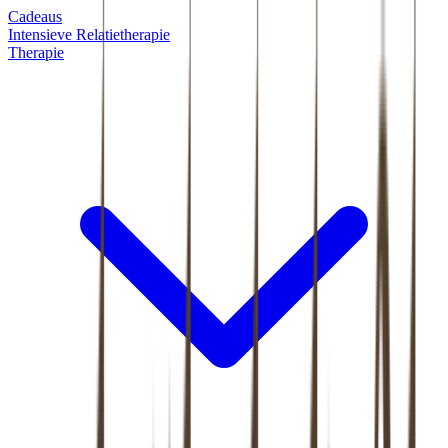
Cadeaus
Intensieve Relatietherapie
Therapie