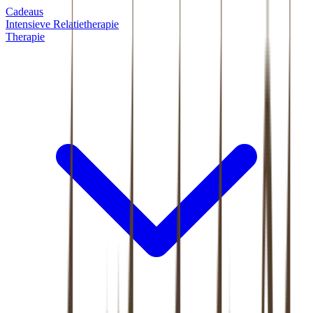
Cadeaus
Intensieve Relatietherapie
Therapie