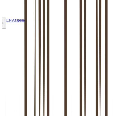
EN
Afspraak
01