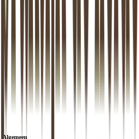
Teamuitjes en gezamenlijke activiteiten
praktijkassistente@praktijkdeliefde.com
Algemeen