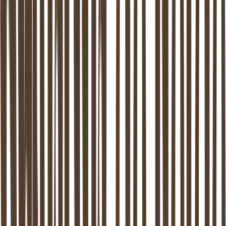
Hoeveel uren per week (vanaf 16)