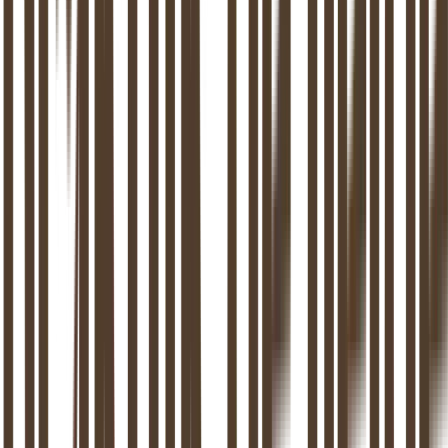
Intake en aanmeldingsprocedure