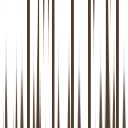
Jij stelt jezelf voor
Je vult het screeningsformulier in op onze website. Geen uitgebreide
sollicitatie, gewoon een korte introductie: wie je bent, wat je doet,
wat je zoekt.
02
Wij nemen contact op
We nemen zo snel mogelijk contact op voor een vrijblijvend
kennismakingsgesprek. Geen salesgesprek, we willen gewoon
weten of er een goede klik is.
03
Koffiegesprek
We drinken samen koffie (online of op locatie). Als er een klik is,
gaan we kijken of we er contractueel uit kunnen komen. We
vertellen je alles over onze manier van werken en horen ook graag
hoe jij het ziet.