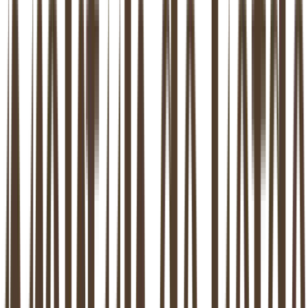
04
Rollenspel
We doen een korte rollenspelsessie, zodat je een echt beeld krijgt
van hoe we werken. Geen echte cliënten, maar een praktijksimulatie
die ons allebei helpt inschatten of de samenwerking past.
05
Jij beslist
Na het rollenspel beslis jij. Wil je verder? Dan regelen we samen de
definitieve afspraken over locatie, uren en aanpak. Geen haast, geen
druk.
J