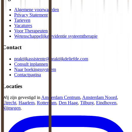
Algemene voorwaarden
Privacy Statement
Tarieven
Vacatures
Voor Therapeuten
Wetenschappelijke evidentie systeemtherapie
Contact
praktijkassistente@praktijkdeliefde.com
Consult inplannen
Naar boekingssysteem
Contactpagina
Locaties
Wij zijn gevestigd in
Amsterdam Centrum
,
Amsterdam Noord
,
Utrecht
,
Haarlem
,
Rotterdam
,
Den Haag
,
Tilburg
,
Eindhoven
,
Nijmegen
.