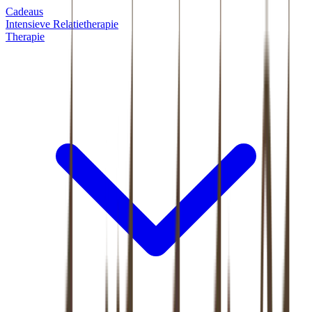
Cadeaus
Intensieve Relatietherapie
Therapie