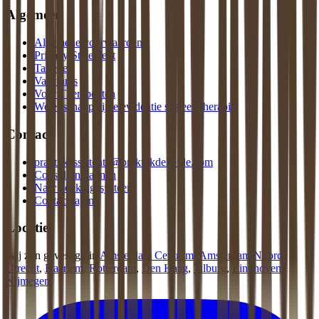
Algemeen
Algemene voorwaarden
Privacy Statement
Tarieven
Vacatures
Voor Therapeuten
Wetenschappelijke evidentie systeemtherapie
Contact
praktijkassistente@praktijkdeliefde.com
Consult inplannen
Naar boekingssysteem
Contactpagina
Locaties
Wij zijn gevestigd in
Amsterdam Centrum
,
Amsterdam Noord
,
Utrecht
,
Haarlem
,
Rotterdam
,
Den Haag
,
Tilburg
,
Eindhoven
,
Nijmegen
.