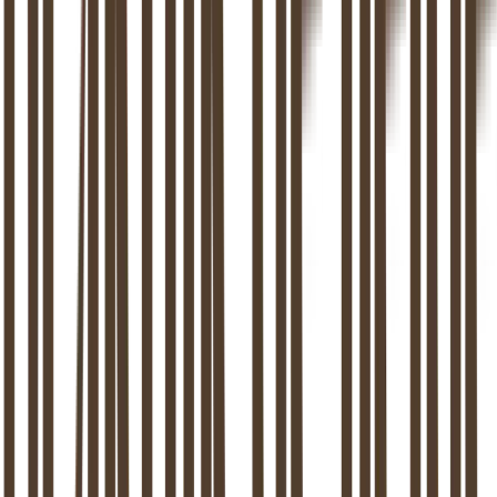
1
Intakegesprek