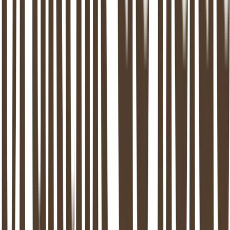
Maak kennis met het team
Alle locaties
Overzicht van alle steden
Maak een afspraak
Stel een vraag