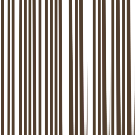
+
+
+
+
+
Tarieven & vergoeding
Kosten en betaalopties
Online relatietherapie
Sessies via videobellen
Sekstherapie
Seksuologische begeleiding
Scheidingsbegeleiding
Professionele mediation
Onze therapeuten