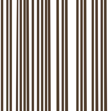
We maken kennis en verkennen jullie achtergrond en huidige
uitdagingen. Samen bekijken we of er een klik is en hoe we jullie
kunnen helpen.
2
Therapietraject (5-8 sessies)
Elke sessie duurt 60 minuten. We werken aan jullie hulpvraag,
gedragspatronen, concrete doelen en gewenste veranderingen. Ook
avondafspraken zijn mogelijk.
3
Resultaat & afronding
Met slechts 4 tot 8 sessies realiseren we vaak al blijvende
verbetering door herstel van verbinding en het nemen van bewuste
keuzes.