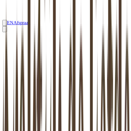
EN
Afspraak
RELATIETHERAPIE
BLOEMENDAAL
Relatietherapie
Bloemendaal
: effectief en
systeemgericht
Hoogopgeleide therapeuten in
Bloemendaal
, gespecialiseerd in
relatie, gezin en systeem — aangesloten bij beroepsverenigingen
zoals NVRG, EFT Nederland en VVS. Bij ons kun je direct terecht,
zonder wachtlijst.
Maak een afspraak
Stel een vraag