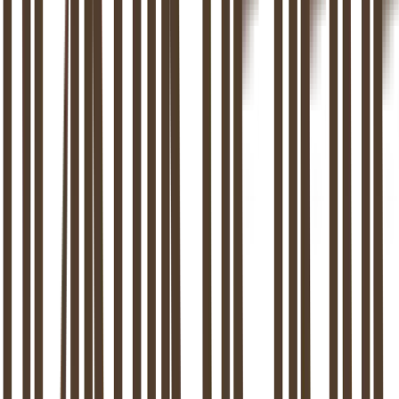
1
Intakegesprek
We maken kennis en verkennen jullie achtergrond en huidige