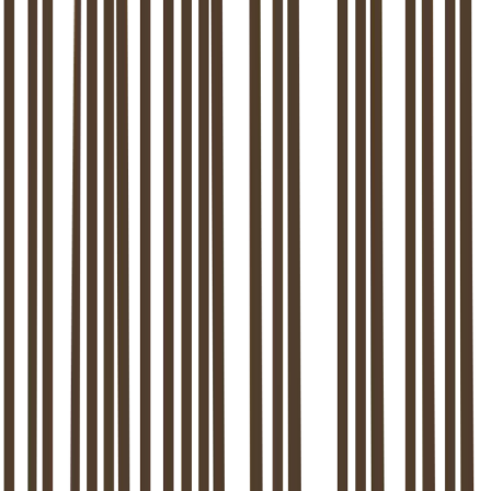
uitdagingen. Samen bekijken we of er een klik is en hoe we jullie
kunnen helpen.
2
Therapietraject (5-8 sessies)
Elke sessie duurt 60 minuten. We werken aan jullie hulpvraag,
gedragspatronen, concrete doelen en gewenste veranderingen. Ook
avondafspraken zijn mogelijk.
3
Resultaat & afronding
Met slechts 4 tot 8 sessies realiseren we vaak al blijvende
verbetering door herstel van verbinding en het nemen van bewuste
keuzes.
+
+