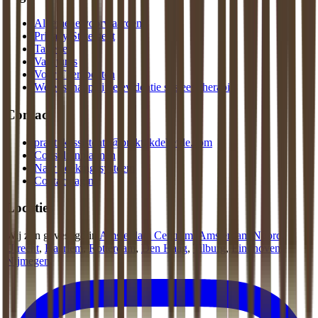
Algemene voorwaarden
Privacy Statement
Tarieven
Vacatures
Voor Therapeuten
Wetenschappelijke evidentie systeemtherapie
Contact
praktijkassistente@praktijkdeliefde.com
Consult inplannen
Naar boekingssysteem
Contactpagina
Locaties
Wij zijn gevestigd in
Amsterdam Centrum
,
Amsterdam Noord
,
Utrecht
,
Haarlem
,
Rotterdam
,
Den Haag
,
Tilburg
,
Eindhoven
,
Nijmegen
.