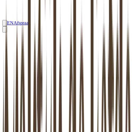
EN
Afspraak
RELATIETHERAPIE
DIEMEN
Relatietherapie
Diemen
: effectief en
systeemgericht
Hoogopgeleide therapeuten in
Diemen
, gespecialiseerd in relatie,
gezin en systeem — aangesloten bij beroepsverenigingen zoals
NVRG, EFT Nederland en VVS. Bij ons kun je direct terecht,
zonder wachtlijst.
Maak een afspraak
Stel een vraag