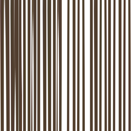
4,8 / 5
Google Reviews
0 dagen
Wachtlijst
9
Locaties in NL