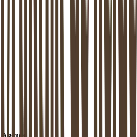
Maak kennis met het team
Alle locaties
Overzicht van alle steden
Maak een afspraak
Stel een vraag
Algemeen