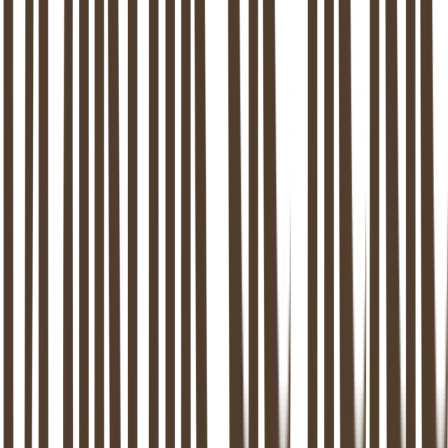
+
+
+
Tarieven & vergoeding
Kosten en betaalopties
Online relatietherapie
Sessies via videobellen
Sekstherapie
Seksuologische begeleiding
Scheidingsbegeleiding
Professionele mediation
Onze therapeuten