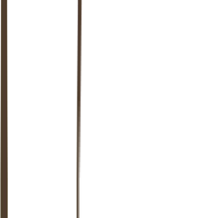
Het Parool
Interview
· 2025
Populaire relatietherapeut Joey Steur helpt stellen én singles: ‘Een
relatie zonder seks hoeft geen broer-zusrelatie te zijn’
Read