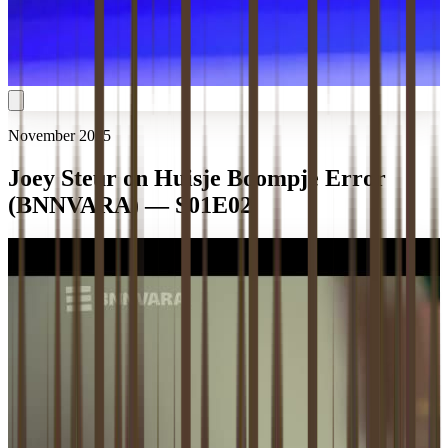
November 2025
Joey Steur on Huisje Boompje Error
(BNNVARA) — S01E02