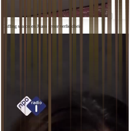
Cuffing season en Juans eerste verliefdheid