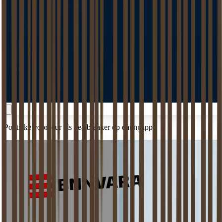
Politieke voorkeur als dealbreaker op datingapps